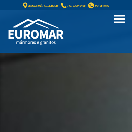
Rua Niterói, 45 Londrina
(43) 3329-0408
99106-9490